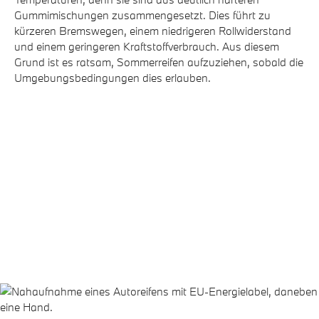
lie
Gummimischungen zusammengesetzt. Dies führt zu
Ku
kürzeren Bremswegen, einem niedrigeren Rollwiderstand
Si
und einem geringeren Kraftstoffverbrauch. Aus diesem
zu
Grund ist es ratsam, Sommerreifen aufzuziehen, sobald die
fe
Umgebungsbedingungen dies erlauben.
Nä
Fa
We