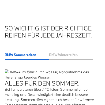
SO WICHTIG IST DER RICHTIGE
REIFEN FÜR JEDE JAHRESZEIT.
BMW Sommerreifen
BMW Winterreifen
ALLES FÜR DEN SOMMER.
S
E
Bei Temperaturen über 7 °C liefern Sommerreifen bei
Handling und Geschwindigkeit eine deutlich bessere
Be
Leistung. Sommerreifen eignen sich besser für wärmere
Vo
Temperaturen, denn sie sind aus deutlich härteren