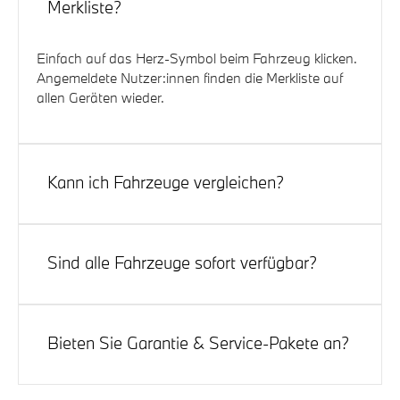
Merkliste?
Einfach auf das Herz-Symbol beim Fahrzeug klicken.
Angemeldete Nutzer:innen finden die Merkliste auf
allen Geräten wieder.
Kann ich Fahrzeuge vergleichen?
Ja. Markieren Sie bis zu drei Fahrzeuge und wählen
Sie „Vergleichen“. Technische Daten und
Sind alle Fahrzeuge sofort verfügbar?
Ausstattungen werden übersichtlich nebeneinander
angezeigt.
Die Verfügbarkeit ist beim jeweiligen Fahrzeug
ausgewiesen. Gern informieren wir Sie, sobald ein
Bieten Sie Garantie & Service-Pakete an?
reserviertes Fahrzeug wieder frei wird.
Ja, zu vielen Fahrzeugen sind Garantie- und Service-