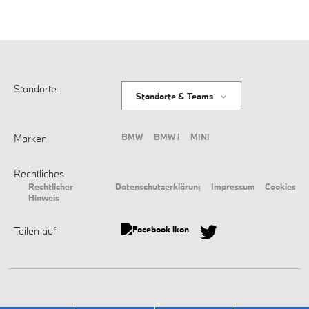
Optionen möglich. Sprechen Sie uns an – wir beraten
individuell.
Standorte
Standorte & Teams
BMW
BMW i
MINI
Marken
Rechtliches
Rechtlicher
Datenschutzerklärung
Impressum
Cookies
Hinweis
Teilen auf