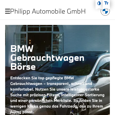
Zum Hauptmenü
Philipp Automobile GmbH
Zum Inhalt
Zur Fußzeile
BMW
Gebrauchtwagen
Börse
Entdecken Sie top gepflegte BMW
Gebrauchtwagen – transparent, schnell und
komfortabel. Nutzen Sie unsere leistungsstarke
Suche mit präzisen Filtern, intelligenter Sortierung
und einer persönlichen Merkliste. So finden Sie in
wenigen Klicks genau das Fahrzeug, das zu Ihrem
Alltag passt.