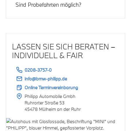
verrechnen auf Wunsch mit dem Kaufpreis.
Sind Probefahrten möglich?
Gebrauchtwagen Inzahlungnahme
Ja – einfach Wunschtermin wählen, wir reservieren
das Fahrzeug für Sie.
Jetzt Termin vereinbaren
LASSEN SIE SICH BERATEN –
INDIVIDUELL & FAIR
0208-3757-0
info@bmw-philipp.de
Online Terminvereinbarung
Philipp Automobile Gmbh
Ruhrorter Straße 53
45478 Mülheim an der Ruhr