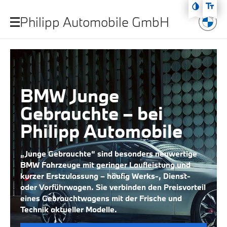
Zum Hauptmenü
Philipp Automobile GmbH
Zum Inhalt
Zur Fußzeile
BMW Junge
Gebrauchte – bei
Philipp Automobile
„Junge Gebrauchte“ sind besonders neuwertige
BMW Fahrzeuge mit geringer Laufleistung und
kurzer Erstzulassung – häufig Werks-, Dienst-
oder Vorführwagen. Sie verbinden den Preisvorteil
eines Gebrauchtwagens mit der Frische und
Technik aktueller Modelle.