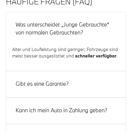
HÄUFIGE FRAGEN (FAQ)
Was unterscheidet „Junge Gebrauchte“
von normalen Gebrauchten?
Alter und Laufleistung sind geringer; Fahrzeuge sind
meist besser ausgestattet und
schneller verfügbar
.
Gibt es eine Garantie?
Ja,
Restgarantie
oder
Anschlussgarantie
– Details
und Optionen erhalten Sie von unserer
Kann ich mein Auto in Zahlung geben?
Verkaufsberatung.
Natürlich. Wir bewerten Ihr Fahrzeug transparent und