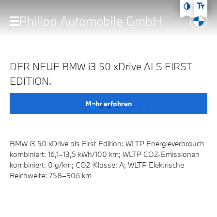
Zum Hauptmenü
Philipp Automobile GmbH
Zum Inhalt
HERZSCHLAG EINER
Zur Fußzeile
NEUEN ÄRA.
DER NEUE BMW i3 50 xDrive ALS FIRST
EDITION.
Mehr erfahren
BMW i3 50 xDrive als First Edition: WLTP Energieverbrauch
kombiniert: 16,1–13,5 kWh/100 km; WLTP CO2-Emissionen
kombiniert: 0 g/km; CO2-Klasse: A; WLTP Elektrische
Reichweite: 758–906 km